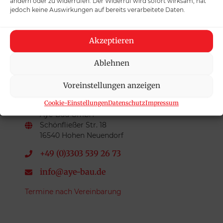
ändern oder zu widerrufen. Der Widerruf wird sofort wirksam, hat
+49 (0)332 03 86 23 24
jedoch keine Auswirkungen auf bereits verarbeitete Daten.
info@aye-bau.de
Akzeptieren
Mo-Do 09:00-16:00 Uhr
Fr 09:00-13:00 Uhr
Ablehnen
Voreinstellungen anzeigen
Verkaufsbüro Hohen Neuendorf
Cookie-Einstellungen
Datenschutz
Impressum
Aye-Bau GmbH
Schönfließer Str. 18
16540 Hohen Neuendorf
+49 (0)3303 539 26 73
info@aye-bau.de
Termine nach Vereinbarung