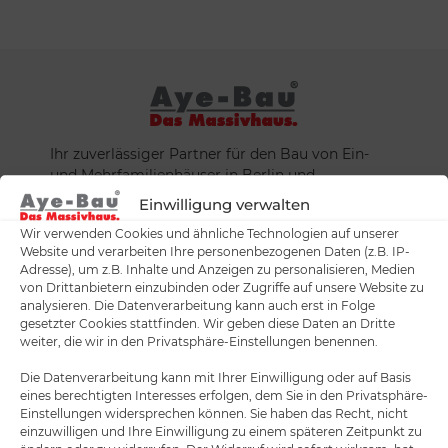
Ihr zuverlässiger Partner für den Bau von Ein-
und Mehrfamilienhäuser in Berlin und
Brandenburg.
Einwilligung verwalten
Wir verwenden Cookies und ähnliche Technologien auf unserer
Website und verarbeiten Ihre personenbezogenen Daten (z.B. IP-
Adresse), um z.B. Inhalte und Anzeigen zu personalisieren, Medien
von Drittanbietern einzubinden oder Zugriffe auf unsere Website zu
Hauptsitz Kleinmachnow
analysieren. Die Datenverarbeitung kann auch erst in Folge
gesetzter Cookies stattfinden. Wir geben diese Daten an Dritte
weiter, die wir in den Privatsphäre-Einstellungen benennen.
Aye-Bau GmbH
Ernst-Thälmann-Str. 52
Die Datenverarbeitung kann mit Ihrer Einwilligung oder auf Basis
14532 Kleinmachnow
eines berechtigten Interesses erfolgen, dem Sie in den Privatsphäre-
Einstellungen widersprechen können. Sie haben das Recht, nicht
+49 (0)332 03 86 23 23
einzuwilligen und Ihre Einwilligung zu einem späteren Zeitpunkt zu